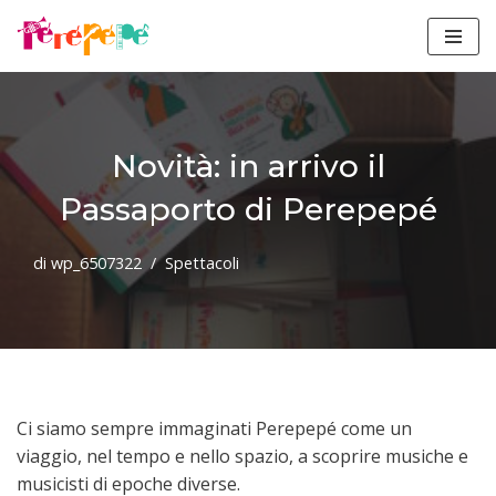
Vai
al
contenuto
Novità: in arrivo il
Passaporto di Perepepé
di
wp_6507322
Spettacoli
Ci siamo sempre immaginati Perepepé come un
viaggio, nel tempo e nello spazio, a scoprire musiche e
musicisti di epoche diverse.