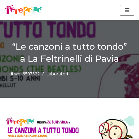
Vai
al
contenuto
“Le canzoni a tutto tondo”
a La Feltrinelli di Pavia
di
wp_6507322
Laboratori