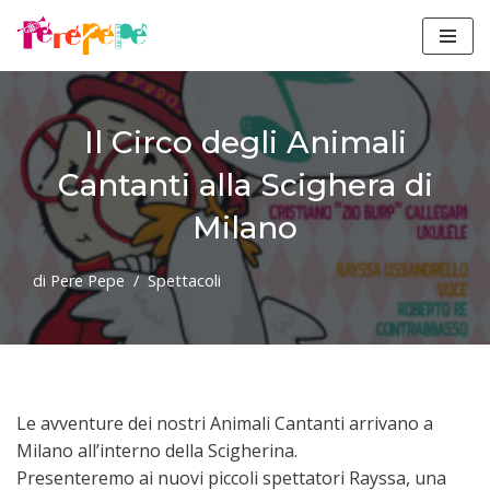
Vai
al
contenuto
Il Circo degli Animali
Cantanti alla Scighera di
Milano
di
Pere Pepe
Spettacoli
Le avventure dei nostri Animali Cantanti arrivano a
Milano all’interno della Scigherina.
Presenteremo ai nuovi piccoli spettatori Rayssa, una